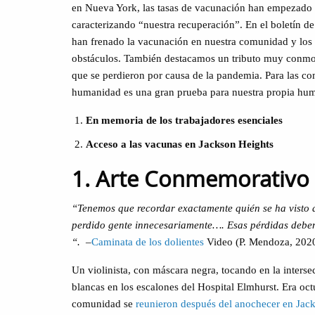
en Nueva York, las tasas de vacunación han empezado a
caracterizando “nuestra recuperación”. En el boletín d
han frenado la vacunación en nuestra comunidad y los e
obstáculos. También destacamos un tributo muy conmove
que se perdieron por causa de la pandemia. Para las c
humanidad es una gran prueba para nuestra propia hu
En memoria de los trabajadores esenciales
Acceso a las vacunas en Jackson Heights
1. Arte Conmemorativo 
“Tenemos que recordar exactamente quién se ha visto
perdido gente innecesariamente…. Esas pérdidas deben
“.
–
Caminata de los dolientes
Video (P. Mendoza, 202
Un violinista, con máscara negra, tocando en la interse
blancas en los escalones del Hospital Elmhurst. Era oct
comunidad se
reunieron después del anochecer en Jac