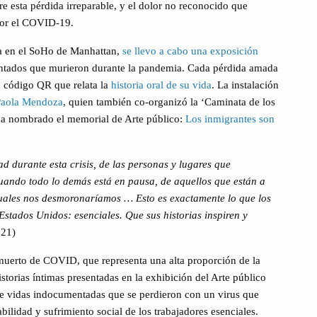
re esta pérdida irreparable, y el dolor no reconocido que
por el COVID-19.
ía en el SoHo de Manhattan,
se llevo a cabo una exposición
ntados que murieron durante la pandemia. Cada pérdida amada
n código QR que relata la
historia oral de su vida
. La instalación
Paola Mendoza
, quien también co-organizó la ‘Caminata de los
 ha nombrado el memorial de Arte público:
Los inmigrantes son
d durante esta crisis, de las personas y lugares que
uando todo lo demás está en pausa, de aquellos que están a
uales nos desmoronaríamos … Esto es exactamente lo que los
Estados Unidos: esenciales. Que sus historias inspiren y
021)
uerto de COVID, que representa una alta proporción de la
storias íntimas presentadas en la exhibición del Arte público
de vidas indocumentadas que se perdieron con un virus que
bilidad y sufrimiento social de los trabajadores esenciales.