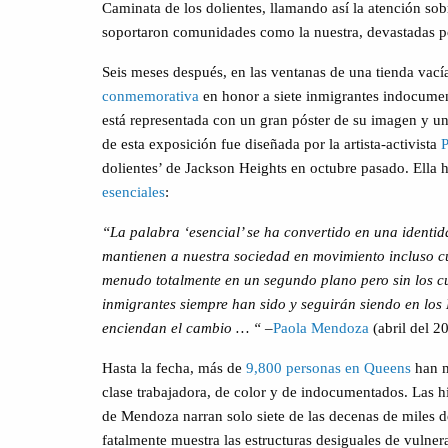
Caminata de los dolientes, llamando así la atención sob
soportaron comunidades como la nuestra, devastadas 
Seis meses después, en las ventanas de una tienda vac
conmemorativa
en honor a siete inmigrantes indocume
está representada con un gran póster de su imagen y u
de esta exposición fue diseñada por la artista-activista
dolientes’ de Jackson Heights en octubre pasado. Ella
esenciales
:
“La palabra ‘esencial’ se ha convertido en una identida
mantienen a nuestra sociedad en movimiento incluso c
menudo totalmente en un segundo plano pero sin los c
inmigrantes siempre han sido y seguirán siendo en los 
enciendan el cambio … “
–
Paola Mendoza
(abril del 2
Hasta la fecha, más de
9,800 personas en Queens
han m
clase trabajadora, de color y de indocumentados. Las hi
de Mendoza narran solo siete de las decenas de miles 
fatalmente muestra las estructuras desiguales de vulnera