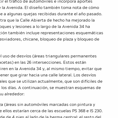
r el tráfico de automóviles e incorpora aportes
de la Avenida. El diseño también toma nota de cómo
de a algunas quejas recibidas durante el año pasado.
ra que la Calle Abierta de hecho ha mejorado la
oques y lesiones a lo largo de la Avenida 34 ha
ción también incluye representaciones esquemáticas
desviadores, chicane, bloqueo de plaza y bloqueo de
el uso de desvíos (áreas triangulares permanentes
cetas) en las 26 intersecciones. Estos están
iren en la Avenida 34 y, al mismo tiempo, evitar que
ner que girar hacia una calle lateral. Los desvíos
es que se utilizan actualmente, que son difíciles de
s los días. A continuación, se muestran esquemas de
 su alrededor:
za (áreas sin automóviles marcadas con pintura y
 ellos estarían cerca de las escuelas PS 368 e IS 230.
de de 4 pies al lado de la berma central; el resto del