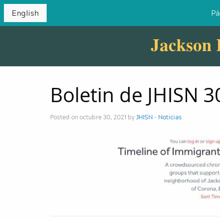
English
Pá
Jackson 
Boletin de JHISN 
Posted on octubre 30, 2021 by
JHISN
-
Noticias