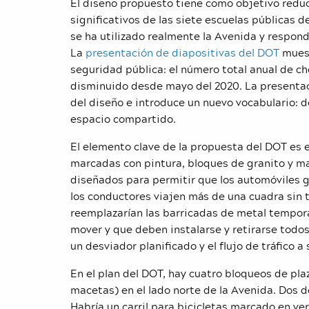
El diseño propuesto tiene como objetivo reduci
significativos de las siete escuelas públicas 
se ha utilizado realmente la Avenida y respon
La
presentación de diapositivas del DOT
muest
seguridad pública: el número total anual de ch
disminuido desde mayo del 2020. La presenta
del diseño e introduce un nuevo vocabulario: 
espacio compartido.
El elemento clave de la propuesta del DOT es 
marcadas con pintura, bloques de granito y ma
diseñados para permitir que los automóviles g
los conductores viajen más de una cuadra sin te
reemplazarían las barricadas de metal temporal
mover y que deben instalarse y retirarse todo
un desviador planificado y el flujo de tráfico a
En el plan del DOT, hay cuatro bloqueos de pla
macetas) en el lado norte de la Avenida. Dos de
Habría un carril para bicicletas marcado en ver