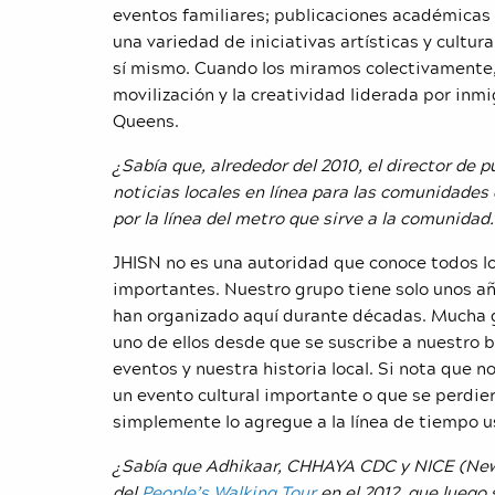
eventos familiares; publicaciones académicas y
una variedad de iniciativas artísticas y cultur
sí mismo. Cuando los miramos colectivamente
movilización y la creatividad liderada por inm
Queens.
¿Sabía que, alrededor del 2010, el director de 
noticias locales en línea para las comunidade
por la línea del metro que sirve a la comunidad.
JHISN no es una autoridad que conoce todos lo
importantes. Nuestro grupo tiene solo unos a
han organizado aquí durante décadas. Mucha g
uno de ellos desde que se suscribe a nuestro 
eventos y nuestra historia local. Si nota que
un evento cultural importante o que se perdie
simplemente lo agregue a la línea de tiempo 
¿Sabía que Adhikaar, CHHAYA CDC y NICE (N
del
People’s Walking Tour
en el 2012, que luego 