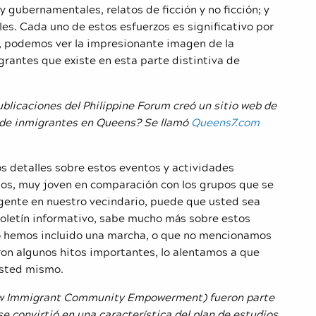
 gubernamentales, relatos de ficción y no ficción; y
ales. Cada uno de estos esfuerzos es significativo por
, podemos ver la impresionante imagen de la
igrantes que existe en esta parte distintiva de
publicaciones del Philippine Forum creó un sitio web de
s de inmigrantes en Queens? Se llamó
Queens7.com
s detalles sobre estos eventos y actividades
ños, muy joven en comparación con los grupos que se
ente en nuestro vecindario, puede que usted sea
boletín informativo, sabe mucho más sobre estos
 no hemos incluido una marcha, o que no mencionamos
ron algunos hitos importantes, lo alentamos a que
usted mismo.
ew Immigrant Community Empowerment) fueron parte
se convirtió en una característica del plan de estudios