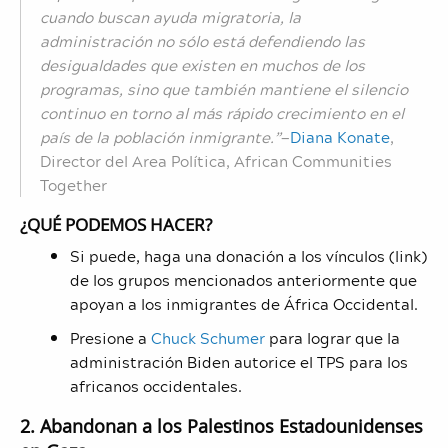
cuando buscan ayuda migratoria, la
administración no sólo está defendiendo las
desigualdades que existen en muchos de los
programas, sino que también mantiene el silencio
continuo en torno al más rápido crecimiento en el
país de la población inmigrante.”
—
Diana Konate
,
Director del Area Política, African Communities
Together
¿QUÉ PODEMOS HACER?
Si puede, haga una donación a los vínculos (link)
de los grupos mencionados anteriormente que
apoyan a los inmigrantes de África Occidental.
Presione a
Chuck Schumer
para lograr que la
administración Biden autorice el TPS para los
africanos occidentales.
2. Abandonan a los Palestinos Estadounidenses