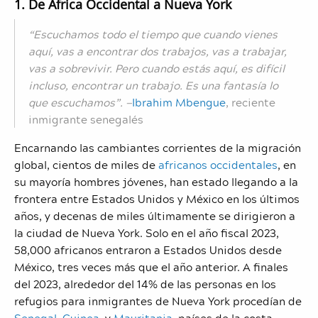
1. De África Occidental a Nueva York
“Escuchamos todo el tiempo que cuando vienes
aquí, vas a encontrar dos trabajos, vas a trabajar,
vas a sobrevivir. Pero cuando estás aquí, es difícil
incluso, encontrar un trabajo. Es una fantasía lo
que escuchamos”. —
Ibrahim Mbengue
, reciente
inmigrante senegalés
Encarnando las cambiantes corrientes de la migración
global, cientos de miles de
africanos occidentales
, en
su mayoría hombres jóvenes, han estado llegando a la
frontera entre Estados Unidos y México en los últimos
años, y decenas de miles últimamente se dirigieron a
la ciudad de Nueva York. Solo en el año fiscal 2023,
58,000 africanos entraron a Estados Unidos desde
México, tres veces más que el año anterior. A finales
del 2023, alrededor del 14% de las personas en los
refugios para inmigrantes de Nueva York procedían de
Senegal
,
Guinea
, y
Mauritania
, países de la costa