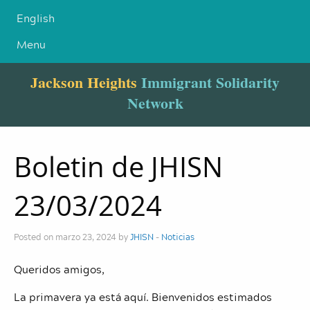
English
Menu
Jackson Heights
Immigrant Solidarity
Network
Boletin de JHISN
23/03/2024
Posted on marzo 23, 2024 by
JHISN
-
Noticias
Queridos amigos,
La primavera ya está aquí. Bienvenidos estimados