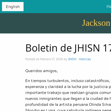
English
Pá
Jackson
Boletin de JHISN 
Posted on febrero 17, 2024 by
JHISN
-
Noticias
Queridos amigos,
En tiempos turbulentos, incluso catastróficos,
esperanza y claridad a la lucha por la justicia 
importante trabajo que realizan grupos comun
nuevos inmigrantes que llegan a la ciudad de 
profundidad de la artista peruana Olinda Sil
Shipibo en Lima, cuya sabiduría indígena gene