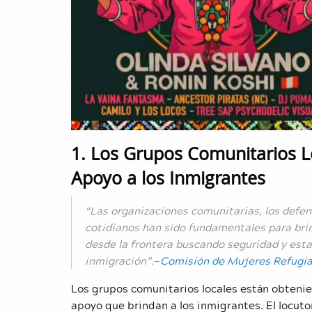
1. Los Grupos Comunitarios L
Apoyo a los Inmigrantes
“Las organizaciones comunitarias, los defen
cotidianos han sido fundamentales para brin
desde la frontera buscando seguridad y esta
inmigración”.
—
Comisión de Mujeres Refugi
Los grupos comunitarios locales están obtenie
apoyo que brindan a los inmigrantes. El locuto