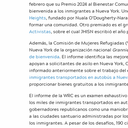
febrero que su Premio 2024 al Bienestar Comu
bienvenida a los inmigrantes a Nueva York. Uno
Heights
, fundado por Nuala O’Dougherty-Naranj
formar una comunidad. Otro premiado es el gr
Activistas
, sobre el cual JHISN escribió el añ
Además, la Comisión de Mujeres Refugiadas (W
Nueva York de la organización nacional
Granni
de bienvenida
. El informe identifica las mejo
apoyan a solicitantes de asilo en Nueva York, 
informado anteriormente sobre el trabajo del
inmigrantes transportados en autobús a Nuev
proporcionar bienes gratuitos a los inmigrant
El informe de la WRC es un examen exhaustivo
los miles de inmigrantes transportados en auto
gobernadores republicanos como una maniobra p
a las ciudades santuario administradas por lo
los inmigrantes. A pesar de los desafíos, 190