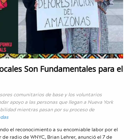
ocales Son Fundamentales para el
sores comunitarios de base y los voluntarios
dar apoyo a las personas que llegan a Nueva York
bilidad mientras pasan por su proceso de
adas
ndo el reconocimiento a su encomiable labor por el
r de radio de WNYC, Brian Lehrer, anunció el 7 de