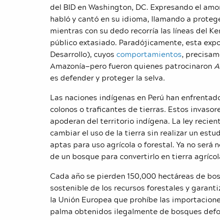
del BID en Washington, DC. Expresando el amor 
habló y cantó en su idioma, llamando a protege
mientras con su dedo recorría las líneas del K
público extasiado. Paradójicamente, esta expos
Desarrollo), cuyos
comportamientos
, precisam
Amazonía—pero fueron quienes patrocinaron
A
es defender y proteger la selva.
Las naciones indígenas en Perú han enfrentad
colonos o traficantes de tierras. Estos invaso
apoderan del territorio indígena. La ley recie
cambiar el uso de la tierra sin realizar un estu
aptas para uso agrícola o forestal. Ya no será 
de un bosque para convertirlo en tierra agrícol
Cada año se pierden 150,000 hectáreas de bosq
sostenible de los recursos forestales y garanti
la Unión Europea que prohíbe las importaciones
palma obtenidos ilegalmente de bosques defo