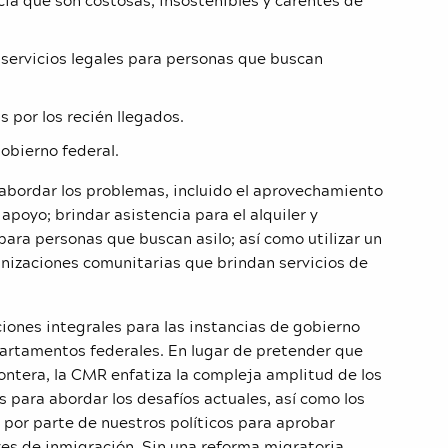
a que son costosas, insostenibles y carentes de
ervicios legales para personas que buscan
 por los recién llegados.
obierno federal.
abordar los problemas, incluido el aprovechamiento
apoyo; brindar asistencia para el alquiler y
ra personas que buscan asilo; así como utilizar un
nizaciones comunitarias que brindan servicios de
ones integrales para las instancias de gobierno
departamentos federales. En lugar de pretender que
rontera, la CMR enfatiza la compleja amplitud de los
s para abordar los desafíos actuales, así como los
 por parte de nuestros políticos para aprobar
yes de inmigración. Sin una reforma migratoria