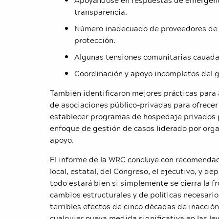
Apoyándose en respuestas de emergenci
transparencia.
Número inadecuado de proveedores de s
protección.
Algunas tensiones comunitarias cauadas
Coordinación y apoyo incompletos del g
También identificaron mejores prácticas para 
de asociaciones público-privadas para ofrecer 
establecer programas de hospedaje privados pa
enfoque de gestión de casos liderado por orga
apoyo.
El informe de la WRC concluye con recomendaci
local, estatal, del Congreso, el ejecutivo, y 
todo estará bien si simplemente se cierra la f
cambios estructurales y de políticas necesario
terribles efectos de cinco décadas de inacción
cualquier nueva medida significativa en las le