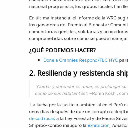
nacional progresista, los grupos locales han lle
En última instancia, el informe de la WRC sugie
los ganadores del Premio al Bienestar Comunita
comunitarias gentiles, solidarias y acogedora
comprometidas sobre cómo se puede manejar
¿QUÉ PODEMOS HACER?
Done a Grannies Respond/TLC NYC
para
2. Resiliencia y resistencia sh
“Cuidar y defender es amar, es prolongar su v
como de sus habitantes”.
—Ronin Koshi, com
La lucha por la justicia ambiental en el Perú 
unos días después de que un corrupto e ilegí
desastrosas
a la Ley Forestal y de Fauna Silve
Shipibo-konibo inauguró la
exhibición
, Amazon