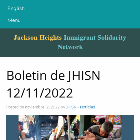
English
Menu
Jackson Heights
Immigrant Solidarity
Network
Boletin de JHISN
12/11/2022
Posted on noviembre 12, 2022 by
JHISN
-
Noticias