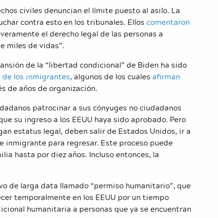
os civiles denuncian el límite puesto al asilo. La
char contra esto en los tribunales. Ellos
comentaron
everamente el derecho legal de las personas a
 de miles de vidas”.
ansión de la “libertad condicional” de Biden ha sido
 de los inmigrantes
, algunos de los cuales
afirman
s de años de organización.
udadanos patrocinar a sus cónyuges no ciudadanos
ue su ingreso a los EEUU haya sido aprobado. Pero
 estatus legal, deben salir de Estados Unidos, ir a
 de inmigrante para regresar. Este proceso puede
lia hasta por diez años. Incluso entonces, la
vo de larga data llamado “permiso humanitario”, que
necer temporalmente en los EEUU por un tiempo
dicional humanitaria a personas que ya se encuentran