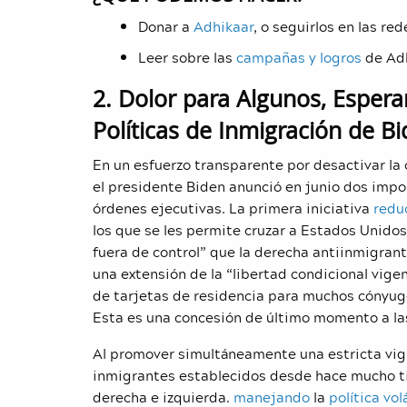
Donar a
Adhikaar
, o seguirlos en las red
Leer sobre las
campañas y logros
de Adh
2. Dolor para Algunos, Esper
Políticas de Inmigración de B
En un esfuerzo transparente por desactivar la 
el presidente Biden anunció en junio dos impor
órdenes ejecutivas. La primera iniciativa
redu
los que se les permite cruzar a Estados Unidos.
fuera de control” que la derecha antiinmigrante
una extensión de la “libertad condicional vigen
de tarjetas de residencia para muchos cónyu
Esta es una concesión de último momento a las
Al promover simultáneamente una estricta vigila
inmigrantes establecidos desde hace mucho ti
derecha e izquierda.
manejando
la
política volá