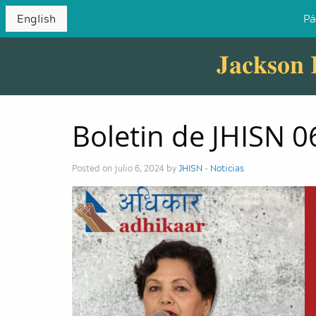
English
Pá
Jackson 
Boletin de JHISN 
Posted on julio 6, 2024 by
JHISN
-
Noticias