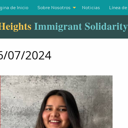
gina de Inicio
Sobre Nosotros
Noticias
Línea de
Heights
Immigrant Solidarit
06/07/2024