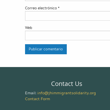
Correo electrónico
*
Web
Contact Us
Email:
info@jhimmigrantsolidarity.org
Contact Form