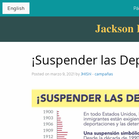
English
Pá
Jackson 
¡Suspender las De
Posted on marzo 9, 2021 by
JHISN
-
campañas